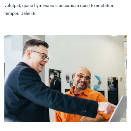
2025
volutpat, quasi hymenaeos, accumsan quia! Exercitation
Adalah
tempor. Deleniti
Hari
Pertama
Masuk
Sekolah
Dengan
Kurikulum
Baru