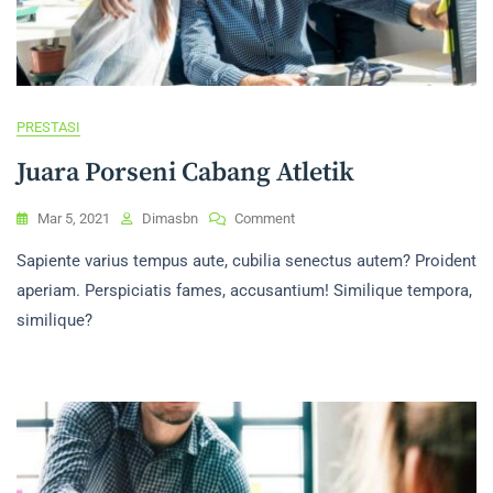
PRESTASI
Juara Porseni Cabang Atletik
On
Mar 5, 2021
Dimasbn
Comment
Juara
Sapiente varius tempus aute, cubilia senectus autem? Proident
Porseni
Cabang
aperiam. Perspiciatis fames, accusantium! Similique tempora,
Atletik
similique?