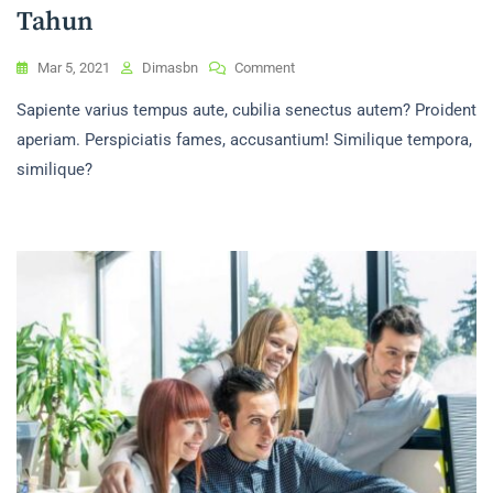
Tahun
On
Mar 5, 2021
Dimasbn
Comment
Dirgahayu
Sapiente varius tempus aute, cubilia senectus autem? Proident
Republik
Indonesia
aperiam. Perspiciatis fames, accusantium! Similique tempora,
Ke
similique?
80
Tahun