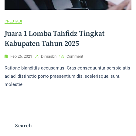
PRESTASI
Juara 1 Lomba Tahfidz Tingkat
Kabupaten Tahun 2025
On
Feb 26, 2021
Dimasbn
Comment
Juara
Ratione blanditiis accusamus. Cras consequuntur perspiciatis
1
Lomba
ad ad, distinctio porro praesentium dis, scelerisque, sunt,
Tahfidz
molestie
Tingkat
Kabupaten
Tahun
2025
Search