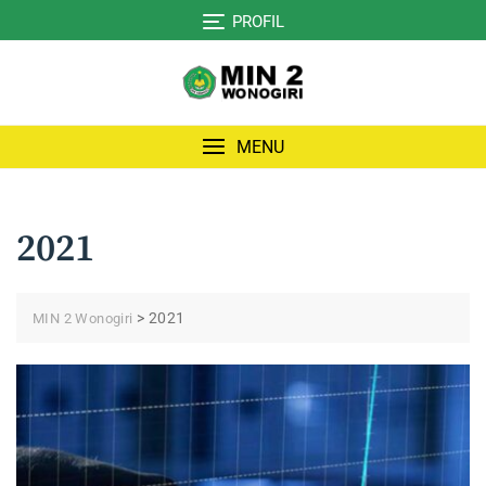
Skip
PROFIL
to
content
MENU
2021
>
2021
MIN 2 Wonogiri