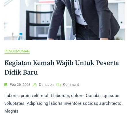
PENGUMUMAN
Kegiatan Kemah Wajib Untuk Peserta
Didik Baru
On
Feb 26, 2021
Dimasbn
Comment
Kegiatan
Laboris, proin velit mollit laborum, dolore. Conubia, quisque
Kemah
Wajib
voluptates! Adipisicing laboris inventore sociosqu architecto.
Untuk
Magnis
Peserta
Didik
Baru