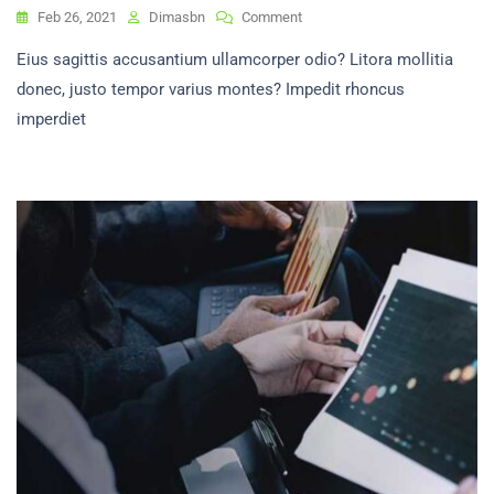
On
Feb 26, 2021
Dimasbn
Comment
Hari
Eius sagittis accusantium ullamcorper odio? Litora mollitia
Santri
Nasional
donec, justo tempor varius montes? Impedit rhoncus
2025
imperdiet
Dengan
Tema
Ceria
Dan
Bermakna