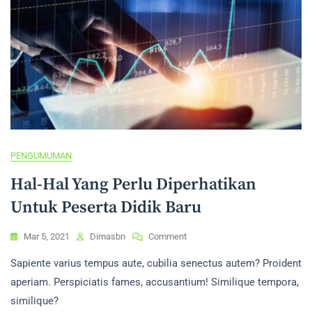
PENGUMUMAN
Hal-Hal Yang Perlu Diperhatikan
Untuk Peserta Didik Baru
On
Mar 5, 2021
Dimasbn
Comment
Hal-
Sapiente varius tempus aute, cubilia senectus autem? Proident
Hal
Yang
aperiam. Perspiciatis fames, accusantium! Similique tempora,
Perlu
similique?
Diperhatikan