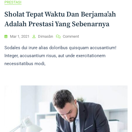
PRESTASI
Sholat Tepat Waktu Dan Berjama’ah
Adalah Prestasi Yang Sebenarnya
On
Mar 1, 2021
Dimasbn
Comment
Sholat
Sodales dui irure alias doloribus quisquam accusantium!
Tepat
Waktu
Integer, accusantium risus, aut unde exercitationem
Dan
necessitatibus modi,
Berjama’ah
Adalah
Prestasi
Yang
Sebenarnya