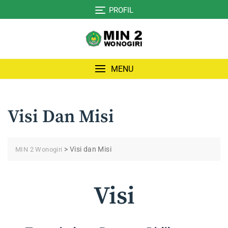
Skip
PROFIL
to
content
MENU
Visi Dan Misi
>
Visi dan Misi
MIN 2 Wonogiri
Visi