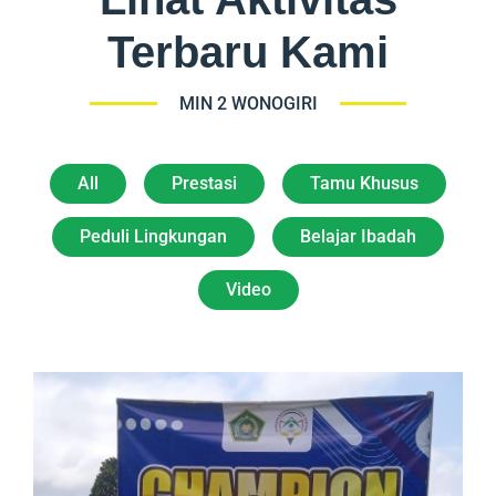
Terbaru Kami
MIN 2 WONOGIRI
All
Prestasi
Tamu Khusus
Peduli Lingkungan
Belajar Ibadah
Video
Porseni Atletik